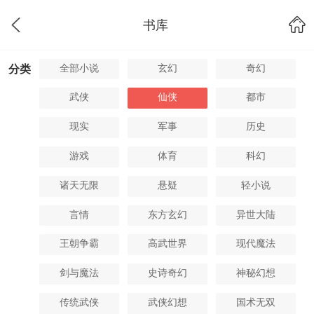
书库
全部小说
玄幻
奇幻
分类
武侠
仙侠
都市
现实
军事
历史
游戏
体育
科幻
诸天无限
悬疑
轻小说
言情
东方玄幻
异世大陆
王朝争霸
高武世界
现代魔法
剑与魔法
史诗奇幻
神秘幻想
传统武侠
武侠幻想
国术无双