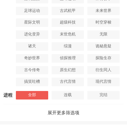
足球运动
古武机甲
未来世界
星际文明
超级科技
时空穿梭
进化变异
末世危机
无限
诸天
综漫
诡秘悬疑
奇妙世界
侦探推理
探险生存
古今传奇
原生幻想
衍生同人
搞笑吐槽
古代言情
现代言情
全部
连载
完结
进程
展开更多筛选项