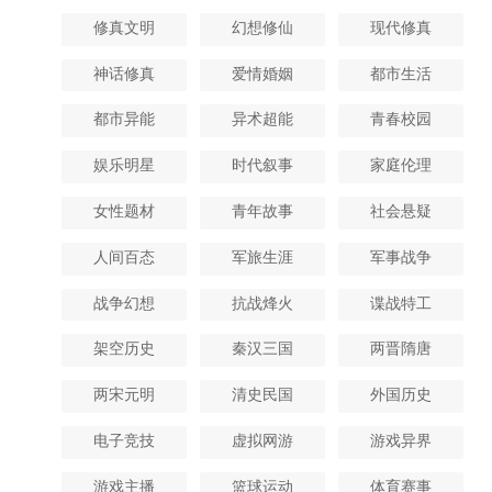
修真文明
幻想修仙
现代修真
神话修真
爱情婚姻
都市生活
都市异能
异术超能
青春校园
娱乐明星
时代叙事
家庭伦理
女性题材
青年故事
社会悬疑
人间百态
军旅生涯
军事战争
战争幻想
抗战烽火
谍战特工
架空历史
秦汉三国
两晋隋唐
两宋元明
清史民国
外国历史
电子竞技
虚拟网游
游戏异界
游戏主播
篮球运动
体育赛事