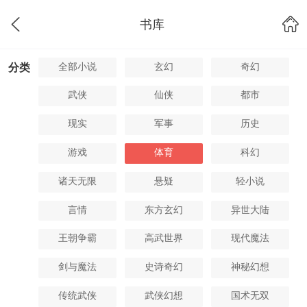
书库
全部小说
玄幻
奇幻
分类
武侠
仙侠
都市
现实
军事
历史
游戏
体育
科幻
诸天无限
悬疑
轻小说
言情
东方玄幻
异世大陆
王朝争霸
高武世界
现代魔法
剑与魔法
史诗奇幻
神秘幻想
传统武侠
武侠幻想
国术无双