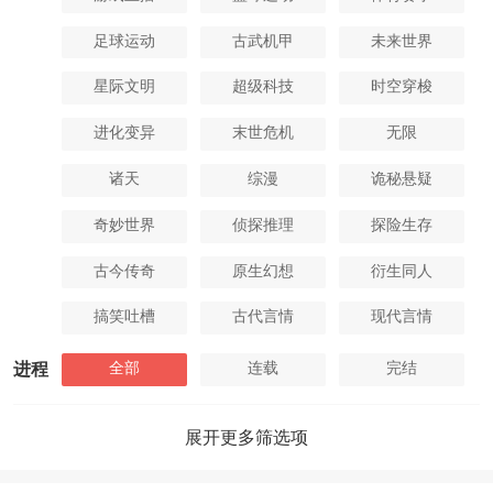
足球运动
古武机甲
未来世界
星际文明
超级科技
时空穿梭
进化变异
末世危机
无限
诸天
综漫
诡秘悬疑
奇妙世界
侦探推理
探险生存
古今传奇
原生幻想
衍生同人
搞笑吐槽
古代言情
现代言情
全部
连载
完结
进程
展开更多筛选项