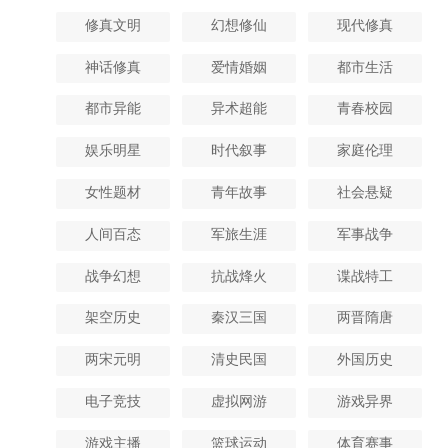
修真文明
幻想修仙
现代修真
神话修真
爱情婚姻
都市生活
都市异能
异术超能
青春校园
娱乐明星
时代叙事
家庭伦理
女性题材
青年故事
社会悬疑
人间百态
军旅生涯
军事战争
战争幻想
抗战烽火
谍战特工
架空历史
秦汉三国
两晋隋唐
两宋元明
清史民国
外国历史
电子竞技
虚拟网游
游戏异界
游戏主播
篮球运动
体育赛事