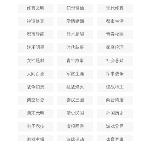
修真文明
幻想修仙
现代修真
神话修真
爱情婚姻
都市生活
都市异能
异术超能
青春校园
娱乐明星
时代叙事
家庭伦理
女性题材
青年故事
社会悬疑
人间百态
军旅生涯
军事战争
战争幻想
抗战烽火
谍战特工
架空历史
秦汉三国
两晋隋唐
两宋元明
清史民国
外国历史
电子竞技
虚拟网游
游戏异界
游戏主播
篮球运动
体育赛事