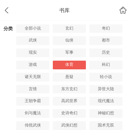
书库
全部小说
玄幻
奇幻
分类
武侠
仙侠
都市
现实
军事
历史
游戏
体育
科幻
诸天无限
悬疑
轻小说
言情
东方玄幻
异世大陆
王朝争霸
高武世界
现代魔法
剑与魔法
史诗奇幻
神秘幻想
传统武侠
武侠幻想
国术无双