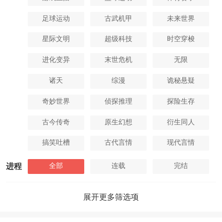
足球运动
古武机甲
未来世界
星际文明
超级科技
时空穿梭
进化变异
末世危机
无限
诸天
综漫
诡秘悬疑
奇妙世界
侦探推理
探险生存
古今传奇
原生幻想
衍生同人
搞笑吐槽
古代言情
现代言情
全部
连载
完结
进程
展开更多筛选项