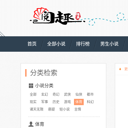
首页
全部小说
排行榜
男生小说
更
分类检索
小说分类
全部
玄幻
奇幻
武侠
仙侠
都市
现实
军事
历史
游戏
体育
科幻
诸天无限
悬疑
轻小说
言情
体育