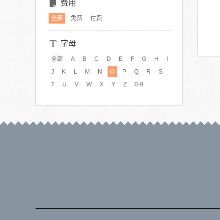
费用
全部
免费
付费
字母
全部
A
B
C
D
E
F
G
H
I
J
K
L
M
N
O
P
Q
R
S
T
U
V
W
X
Y
Z
0-9