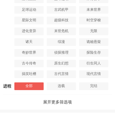
足球运动
古武机甲
未来世界
星际文明
超级科技
时空穿梭
进化变异
末世危机
无限
诸天
综漫
诡秘悬疑
奇妙世界
侦探推理
探险生存
古今传奇
原生幻想
衍生同人
搞笑吐槽
古代言情
现代言情
全部
连载
完结
进程
展开更多筛选项