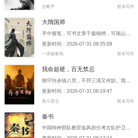
左断手
暂未写作
大隋国师
手中握笔，可书文章千篇锦绣，可画山川大河繁荣，绘那人间盛事。也
更新时间：2026-07-31 08:35:09
一语破春风
暂未写作
我命超硬，百无禁忌
独守扶余镇八荒，不拜三清又何妨。我得无量天尊业，青天不见白骨乡
更新时间：2026-07-31 08:19:47
南斗昆仑
暂未写作
秦书
中国特种部队教官临风担任考古队护卫。大战地宫鼠王和白化巨蟒，历