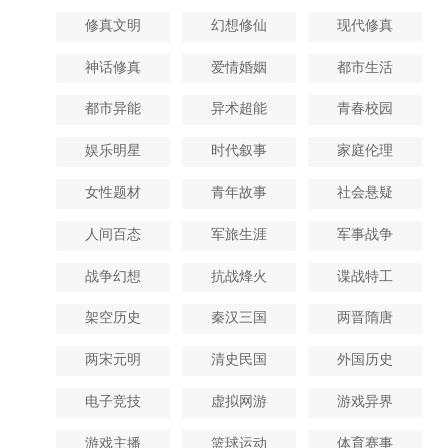
修真文明
幻想修仙
现代修真
神话修真
爱情婚姻
都市生活
都市异能
异术超能
青春校园
娱乐明星
时代叙事
家庭伦理
女性题材
青年故事
社会悬疑
人间百态
军旅生涯
军事战争
战争幻想
抗战烽火
谍战特工
架空历史
秦汉三国
两晋隋唐
两宋元明
清史民国
外国历史
电子竞技
虚拟网游
游戏异界
游戏主播
篮球运动
体育赛事