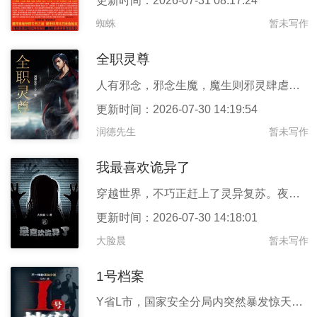
更新时间：2026-07-31 08:17:24
蜘蛛
暂未写作
全职灵尊
人有邪念，邪念生魔，魔生则邪灵肆虐为祸。人有信仰，灵界引灵，灵
更新时间：2026-07-30 14:19:54
润德先生
暂未写作
我最喜欢诡异了
穿越世界，不巧正赶上了灵异复苏。夜晚鬼怪出没，更深处还有邪神与
更新时间：2026-07-30 14:18:01
大脸晨
暂未写作
1号档案
Y省L市，国家安全分局内突然暴发惊天大案，事关国家安全机密的1