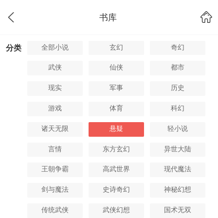
书库
全部小说
玄幻
奇幻
分类
武侠
仙侠
都市
现实
军事
历史
游戏
体育
科幻
诸天无限
悬疑
轻小说
言情
东方玄幻
异世大陆
王朝争霸
高武世界
现代魔法
剑与魔法
史诗奇幻
神秘幻想
传统武侠
武侠幻想
国术无双